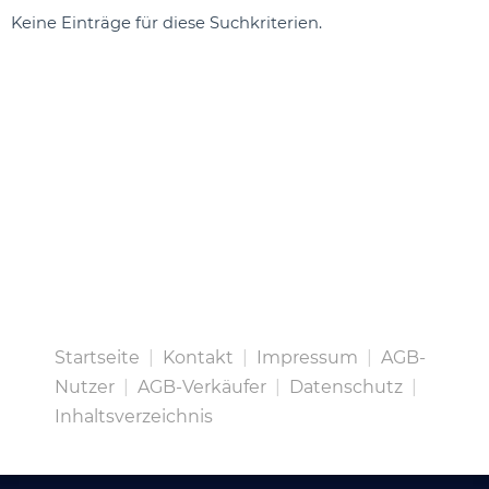
Keine Einträge für diese Suchkriterien.
Startseite
|
Kontakt
|
Impressum
|
AGB-
Nutzer
|
AGB-Verkäufer
|
Datenschutz
|
Inhaltsverzeichnis